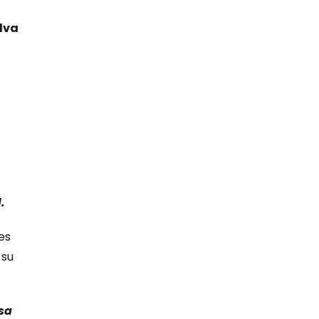
lva
.
es
 su
sa