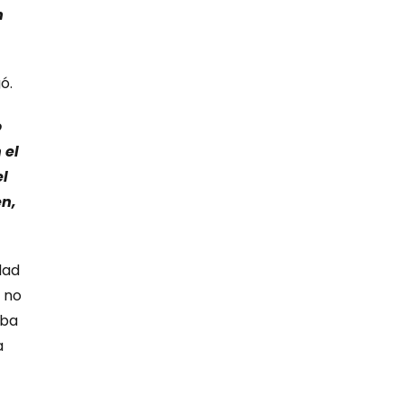
n
ó.
o
 el
el
en,
dad
l no
aba
a