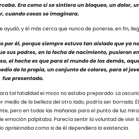
rcaba. Era como si se sintiera un bloqueo, un dolor, u
r, cuando cosas se imaginara.
le ayudó, y él más cerca que nunca de ponerse, en fin, lleg
do por él, porque siempre estuvo tan aislado que ya n
 sus padres, en la fecha de nacimiento, pusieron en
caso, el hecho es que para el mundo de los demás, aqu
dio de la propia, un conjunto de colores, para el jov
fue presentado.
para tal fatalidad el mozo no estaba preparado. La oscuri
r medio de la belleza del otro lado, podría ser borrada. É
ente, pero en todas las mañanas para el punto de luz mir
e emoción palpitaba. Parecía sentir la voluntad de vivir l
o aprisionaba como si de él dependiera la existencia.