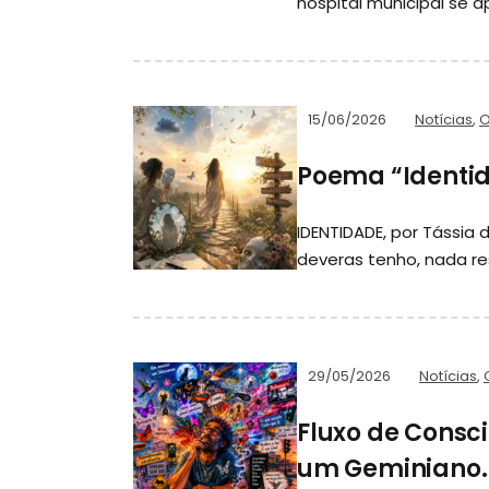
hospital municipal se 
15/06/2026
Notícias
,
O
Poema “Identid
IDENTIDADE, por Tássi
deveras tenho, nada re
29/05/2026
Notícias
,
Fluxo de Consc
um Geminiano.