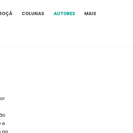
ROÇÁ
COLUNAS
AUTORES
MAIS
dor
ião
e e
a na