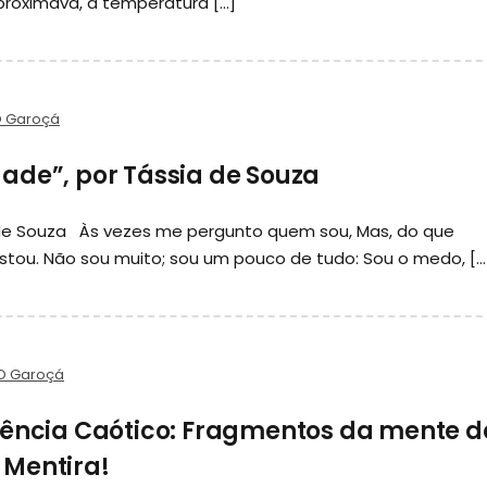
aproximava, a temperatura […]
 Garoçá
ade”, por Tássia de Souza
a de Souza Às vezes me pergunto quem sou, Mas, do que
stou. Não sou muito; sou um pouco de tudo: Sou o medo, […
O Garoçá
iência Caótico: Fragmentos da mente d
 Mentira!