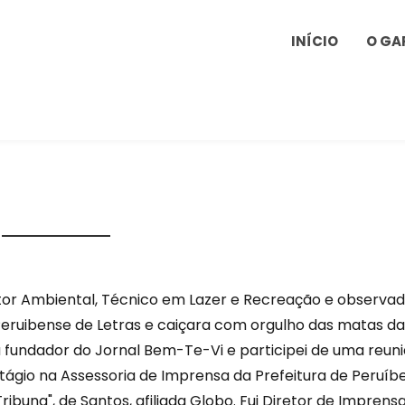
INÍCIO
O GA
itor Ambiental, Técnico em Lazer e Recreação e observa
ruibense de Letras e caiçara com orgulho das matas da
ou fundador do Jornal Bem-Te-Vi e participei de uma reun
stágio na Assessoria de Imprensa da Prefeitura de Peruíb
ribuna", de Santos, afiliada Globo. Fui Diretor de Imprens