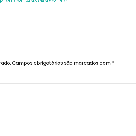
go Da Usina
,
Evento Científico
,
PUC
cado.
Campos obrigatórios são marcados com
*