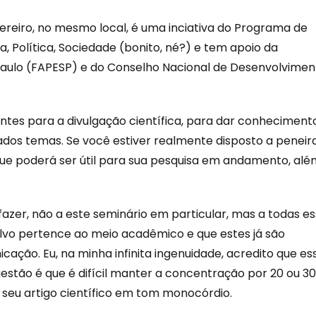
vereiro, no mesmo local, é uma inciativa do Programa de
, Política, Sociedade (bonito, né?) e tem apoio da
Paulo (FAPESP) e do Conselho Nacional de Desenvolvimen
tes para a divulgação científica, para dar conheciment
dos temas. Se você estiver realmente disposto a peneira
e poderá ser útil para sua pesquisa em andamento, alé
azer, não a este seminário em particular, mas a todas e
 alvo pertence ao meio acadêmico e que estes já são
cação. Eu, na minha infinita ingenuidade, acredito que es
uestão é que é difícil manter a concentração por 20 ou 30
 seu artigo científico em tom monocórdio.