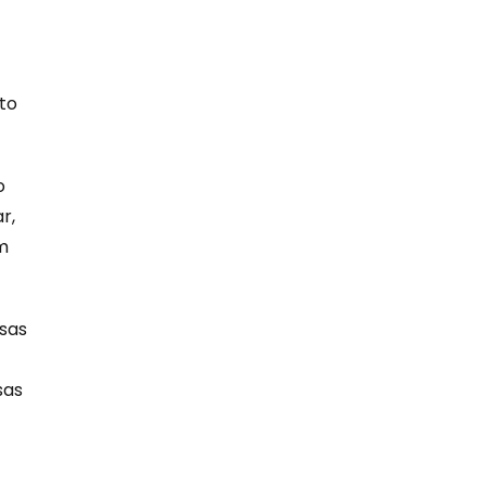
to
o
r,
m
ssas
sas