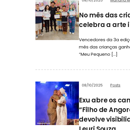
08/10/2025
Mariana 
No mês das cri
celebra a arte 
Vencedores da 3a ediç
mês das crianças ganha
“Meu Pequeno […]
08/10/2025
Posts
Exu abre os cam
“Filho de Angor
devolve visibi
Leuri Souza