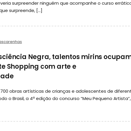
deveria surpreender ninguém que acompanhe o curso errátic
O que surpreende, […]
ascarenhas
ciência Negra, talentos mirins ocupam
te Shopping com arte e
dade
.700 obras artísticas de crianças e adolescentes de diferen
do o Brasil, a 4ª edição do concurso “Meu Pequeno Artista”,