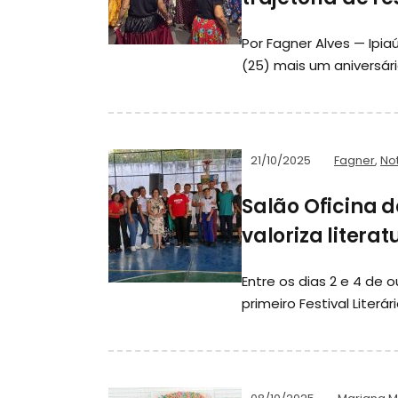
Por Fagner Alves — Ipi
(25) mais um aniversár
21/10/2025
Fagner
,
Not
Salão Oficina 
valoriza litera
Entre os dias 2 e 4 de o
primeiro Festival Literá