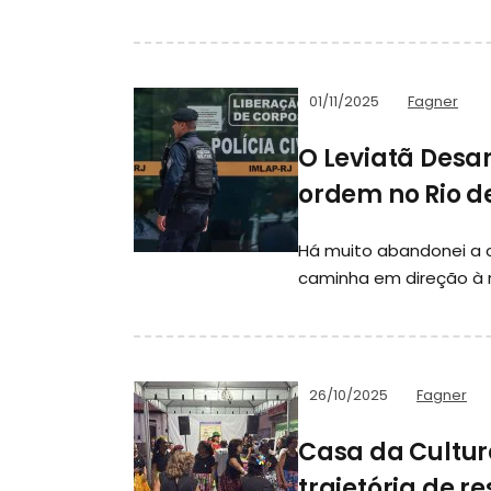
01/11/2025
Fagner
O Leviatã Desar
ordem no Rio d
Há muito abandonei a c
caminha em direção à r
26/10/2025
Fagner
Casa da Cultura
trajetória de re