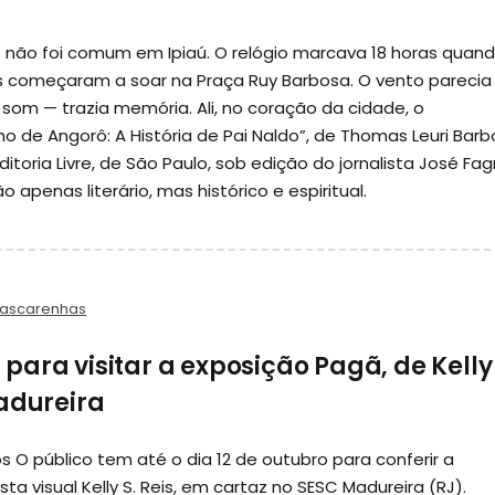
o não foi comum em Ipiaú. O relógio marcava 18 horas quan
s começaram a soar na Praça Ruy Barbosa. O vento parecia
 som — trazia memória. Ali, no coração da cidade, o
lho de Angorô: A História de Pai Naldo”, de Thomas Leuri Bar
itoria Livre, de São Paulo, sob edição do jornalista José Fag
apenas literário, mas histórico e espiritual.
Mascarenhas
ara visitar a exposição Pagã, de Kelly 
Madureira
 O público tem até o dia 12 de outubro para conferir a
ta visual Kelly S. Reis, em cartaz no SESC Madureira (RJ).