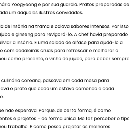
nária Yoogyeong e por sua guardiã. Pratos preparadas d
da um daqueles ilustres convidados.
 de insônia na trama e odiava sabores intensos. Por isso
ujuba e ginseng para revigorá-lo. A chef havia preparado
iviar a insônia. E uma salada de alface para ajudá-lo a
 com dedaleiras cruas para refrescar e melhorar a
eu como presente, o vinho de jujuba, para beber sempr
da culinária coreana, passava em cada mesa para
icava o prato que cada um estava comendo e cada
e.
ue não esperava. Porque, de certa forma, é como
ntes e projetos – de forma única. Me fez perceber o tip
eu trabalho. E como posso projetar as melhores