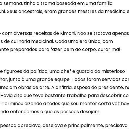
ssa semana, tinha a trama baseada em uma família
chi. Seus ancestrais, eram grandes mestres da medicina 
 com diversas receitas de Kimchi. Não se tratava apenas
s de culinária medicinal. Cada uma era única, com
ente preparados para fazer bem ao corpo, curar mal-
figurões da política, uma chef e guardiã do misterioso
nhar, junto à uma grande equipe. Todos foram servidos c
reciam obras de arte. A anfitriã, esposa do presidente, n
. Havia dito que teve bastante trabalho para descobrir 
. Terminou dizendo a todos que seu mentor certa vez hav
ando entendemos o que as pessoas desejam.
a pessoa apreciava, desejava e principalmente, precisava.