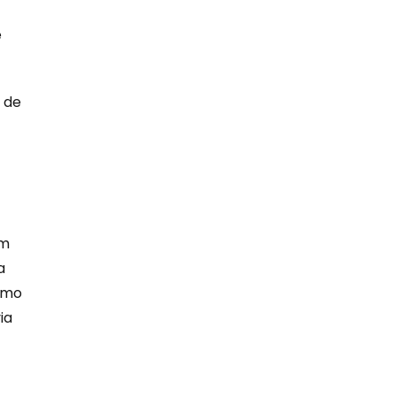
e
 de
om
a
como
ia