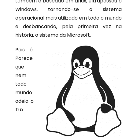
também é baseado em Linux, ultrapassou o
Windows, tornando-se o sistema
operacional mais utilizado em todo o mundo
e desbancando, pela primeira vez na
história, o sistema da Microsoft.
Pois é.
Parece
que
nem
todo
mundo
odeia o
Tux.