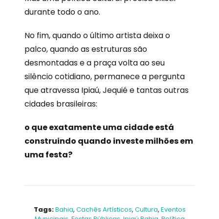
durante todo o ano.
No fim, quando o último artista deixa o
palco, quando as estruturas são
desmontadas e a praça volta ao seu
silêncio cotidiano, permanece a pergunta
que atravessa Ipiaú, Jequié e tantas outras
cidades brasileiras:
o que exatamente uma cidade está
construindo quando investe milhões em
uma festa?
Tags:
Bahia
,
Cachês Artísticos
,
Cultura
,
Eventos
Municipais
,
Festas Públicas
,
Ipiaú Bahia
,
Política