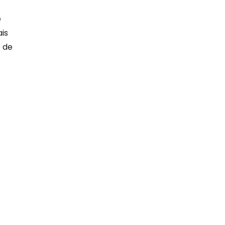
e
ais
e de