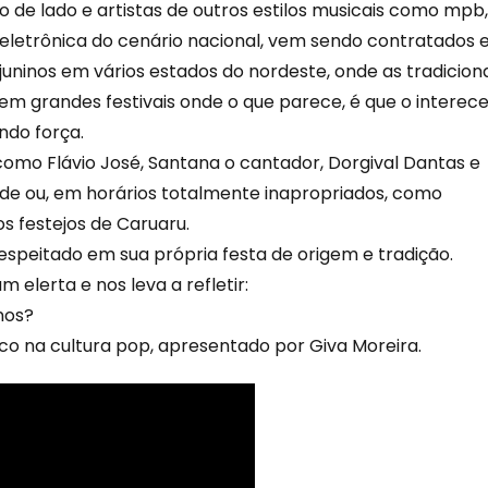
o de lado e artistas de outros estilos musicais como mpb,
a eletrônica do cenário nacional, vem sendo contratados 
juninos em vários estados do nordeste, onde as tradicion
em grandes festivais onde o que parece, é que o interec
ndo força.
 como Flávio José, Santana o cantador, Dorgival Dantas e
ade ou, em horários totalmente inapropriados, como
s festejos de Caruaru.
espeitado em sua própria festa de origem e tradição.
m elerta e nos leva a refletir:
nos?
o na cultura pop, apresentado por Giva Moreira.