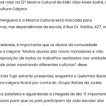
ai rolar na 12ª Mostra Cultural da EMEI Vilza Alves Sodré,
ultura Caiçara.
inguava II, a Mostra Cultural está marcada para
oras, nas dependências da escola, à Rua Dr. Itatiba, 427, n
Helenise, é importante que os alunos da comunidade
 a caiçara:
“Muitos alunos são novos moradores e não
exposição de todos os trabalhos realizados nas unidad
de artes mostrando diferentes culturas”,
disse.
Etnia Tupi estarão presentes, enquanto o Quilombo Bao
tura caiçara ficará por conta do Grupo Raízes da Juréia.
sta, satisfeita e aguardando a chegada do dia:
“É importan
alunos para que os pais participem da vida escolar dos