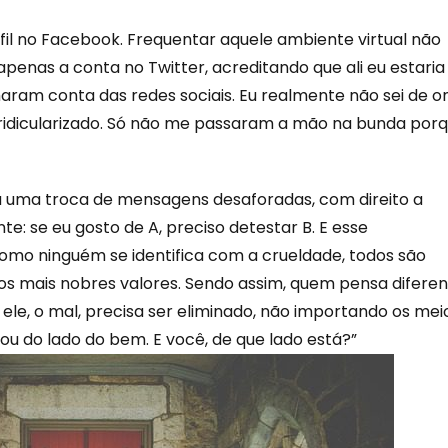
fil no Facebook. Frequentar aquele ambiente virtual não
enas a conta no Twitter, acreditando que ali eu estaria
maram conta das redes sociais. Eu realmente não sei de o
o, ridicularizado. Só não me passaram a mão na bunda por
 a uma troca de mensagens desaforadas, com direito a
nte: se eu gosto de A, preciso detestar B. E esse
mo ninguém se identifica com a crueldade, todos são
s mais nobres valores. Sendo assim, quem pensa difere
ele, o mal, precisa ser eliminado, não importando os mei
tou do lado do bem. E você, de que lado está?”