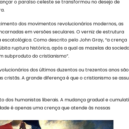
cançar o paraíso celeste se transformou no desejo de
ra.
scimento dos movimentos revolucionários modernos, as
ncarnadas em versões seculares. O verniz de estrutura
 escatológica. Como descrito pelo John Gray, “a crença
súbita ruptura histórica, após a qual as mazelas da socied
 subproduto do cristianismo”.
lucionários dos últimos duzentos ou trezentos anos são
 cristãs. A grande diferença é que o cristianismo se as
o dos humanistas liberais. A mudança gradual e cumulat
ade é apenas uma crença que atende às nossas