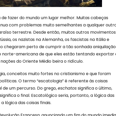
a de fazer do mundo um lugar melhor. Muitas cabeças
tinua com problemas muito semelhantes a qualquer outr
araíso terrestre. Desde então, muitos outros movimentos
sia, os nazistas na Alemanha, os fascistas na Itália e
o chegaram perto de cumprir a tão sonhada aniquilação
o norte-americana de que eles estão tentando exportar 
ações do Oriente Médio beira o ridículo.
ia, conceitos muito fortes no cristianismo e que foram
olíticas. O termo “escatologia” é referente às coisas
al de um percurso. Do grego,
eschatos
significa o último,
 significa o final. Escatológico seria, portanto, a lógica das
a lógica das coisas finais.
a Revolução Francesa, anunciando um fim do mundo imedia