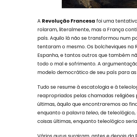
A
Revolução Francesa
foi uma tentativ
rolaram, literalmente, mas a França con
país. Aquilo lá não se transformou num p
tentaram o mesmo. Os bolcheviques na Rús
Espanha, e tantos outros que também nã
todo o mal e sofrimento. A argumentaçã
modelo democrático de seu país para as n
Tudo se resume à escatologia e à teleolog
reapropriados pelas chamadas religiões p
últimas, àquilo que encontraremos ao fin
enquanto a palavra
teleo
, de teleológico,
coisas últimas, enquanto teleológico seria 
Vários gurus surgiram, antes e depois d